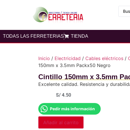
TODAS LAS FERRETERIAS
TIENDA
Inicio
/
Electricidad
/
Cables eléctricos
/
C
150mm x 3.5mm Packx50 Negro
Cintillo 150mm x 3.5mm Pa
Excelente calidad. Resistencia y durabilid
S/
4.50
Pedir más información
Añadir al carrito