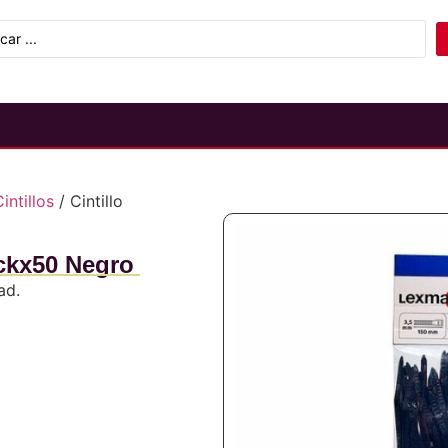
intillos
/ Cintillo
ckx50 Negro
ad.