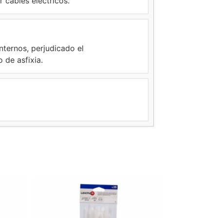
r cables eléctricos.
nternos, perjudicado el
 de asfixia.